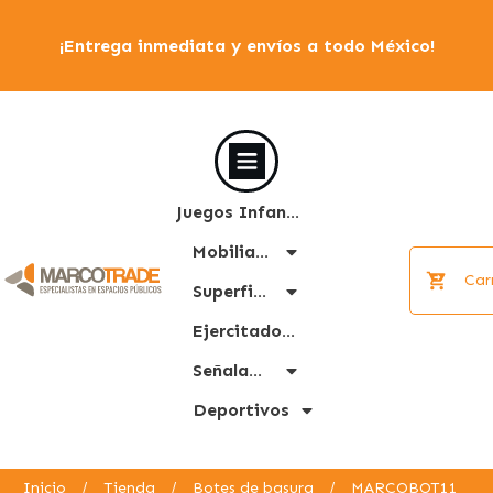
¡Entrega inmediata y envíos a todo México!
Juegos Infantiles
Mobiliario Urbano
Car
Superficies
Ejercitadores
Señalamiento
Deportivos
Inicio
/
Tienda
/
Botes de basura
/
MARCOBOT11