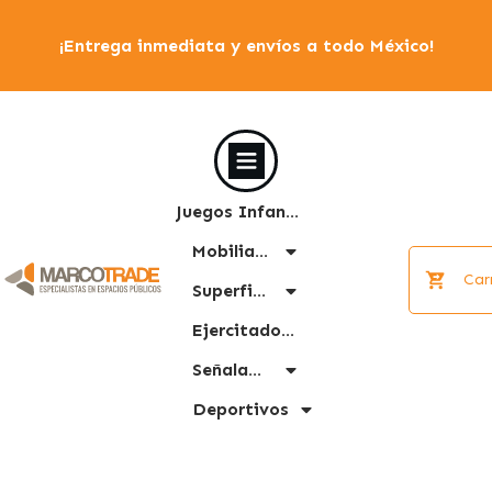
¡Entrega inmediata y envíos a todo México!
Juegos Infantiles
Mobiliario Urbano
Car
Superficies
Ejercitadores
Señalamiento
Deportivos