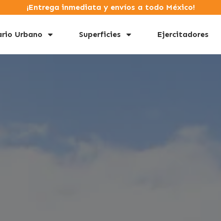
¡Entrega inmediata y envíos a todo México!
ario Urbano
Superficies
Ejercitadores