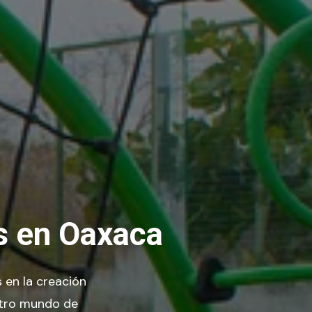
es en Oaxaca
 en la creación
stro mundo de