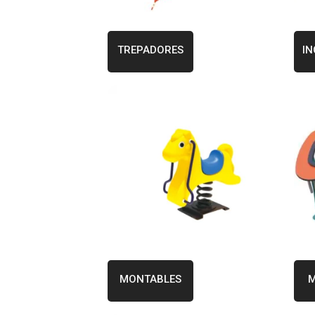
TREPADORES
IN
MONTABLES
M