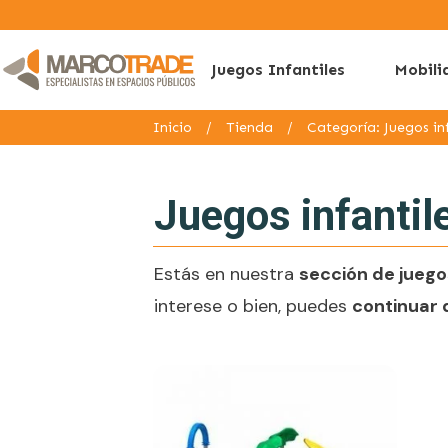
Juegos Infantiles
Mobili
Inicio
/
Tienda
/
Categoría: Juegos inf
Juegos infantil
Estás en nuestra
sección de juegos
interese o bien, puedes
continuar 