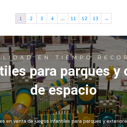
1
2
3
4
…
11
12
13
→
ALIDAD EN TIEMPO RÉCO
iles para parques y 
de espacio
es en venta de juegos infantiles para parques y exteriore