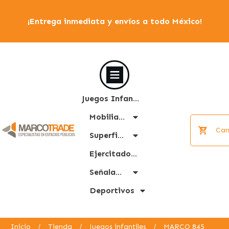
¡Entrega inmediata y envíos a todo México!
Juegos Infantiles
Mobiliario Urbano
Car
Superficies
Ejercitadores
Señalamiento
Deportivos
Inicio
/
Tienda
/
Juegos infantiles
/
MARCO 845