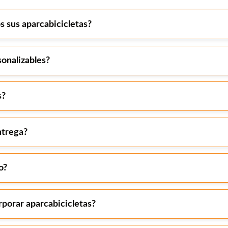
s sus aparcabicicletas?
sonalizables?
s?
ntrega?
o?
rporar aparcabicicletas?