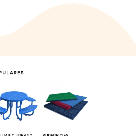
PULARES
ILIARIO URBANO
SUPERFICIES