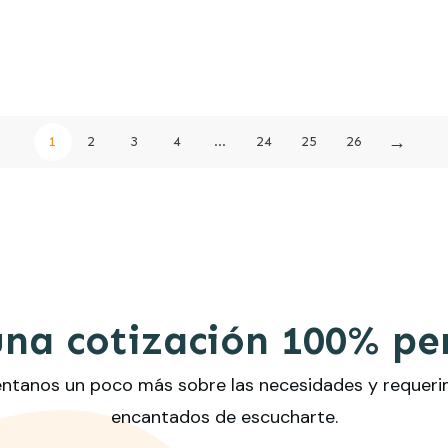
→
1
2
3
4
…
24
25
26
una cotización 100% pe
uéntanos un poco más sobre las necesidades y requer
encantados de escucharte.