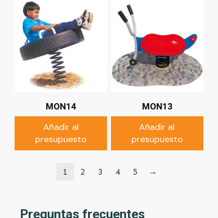
MON14
MON13
Añadir al
Añadir al
presupuesto
presupuesto
→
1
2
3
4
5
Preguntas frecuentes