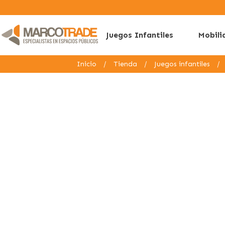
Juegos Infantiles
Mobili
Inicio
/
Tienda
/
Juegos infantiles
/