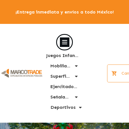
¡Entrega inmediata y envíos a todo México!
Juegos Infantiles
Mobiliario Urbano
Car
Superficies
Ejercitadores
Señalamiento
Deportivos