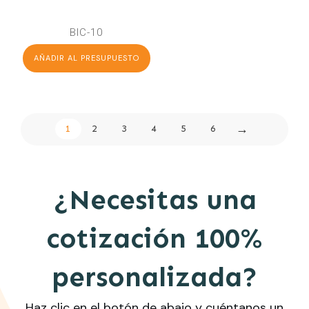
BIC-10
AÑADIR AL PRESUPUESTO
→
1
2
3
4
5
6
¿Necesitas una
cotización 100%
personalizada?
Haz clic en el botón de abajo y cuéntanos un