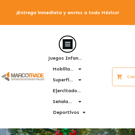
¡Entrega inmediata y envíos a todo México!
Juegos Infantiles
Mobiliario Urbano
Car
Superficies
Ejercitadores
Señalamiento
Deportivos