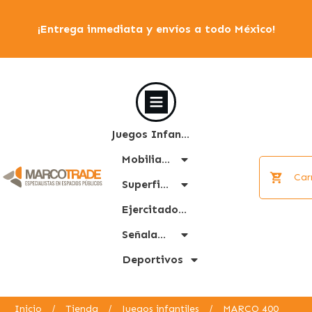
¡Entrega inmediata y envíos a todo México!
Juegos Infantiles
Mobiliario Urbano
Car
Superficies
Ejercitadores
Señalamiento
Deportivos
Inicio
/
Tienda
/
Juegos infantiles
/
MARCO 400