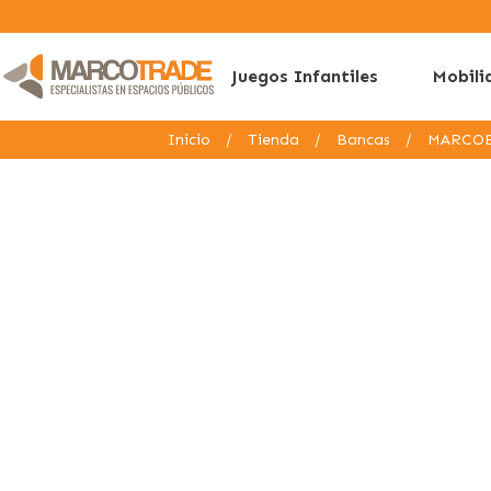
Juegos Infantiles
Mobili
Inicio
/
Tienda
/
Bancas
/
MARCO