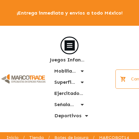
¡Entrega inmediata y envíos a todo México!
Juegos Infantiles
Mobiliario Urbano
Car
Superficies
Ejercitadores
Señalamiento
Deportivos
Inicio
/
Tienda
/
Botes de basura
/
MARCOBOT14