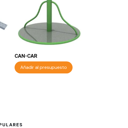
CAN-CAR
Añadir al presupuesto
PULARES