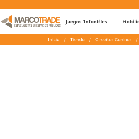
Juegos Infantiles
Mobili
Inicio
/
Tienda
/
Circuitos Caninos
/