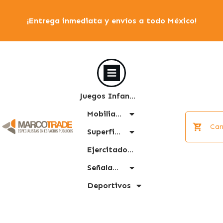
¡Entrega inmediata y envíos a todo México!
Juegos Infantiles
Mobiliario Urbano
Car
Superficies
Ejercitadores
Señalamiento
Deportivos