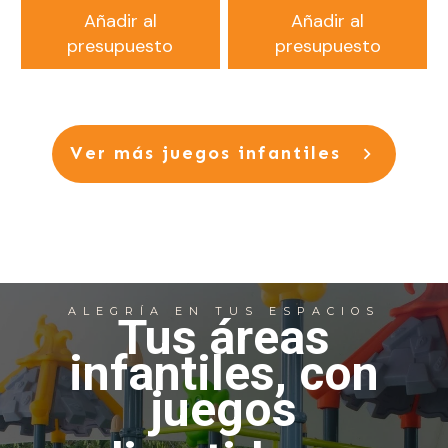
Añadir al
Añadir al
presupuesto
presupuesto
Ver
más juegos infantiles
ALEGRÍA EN TUS ESPACIOS
Tus áreas
infantiles, con
juegos