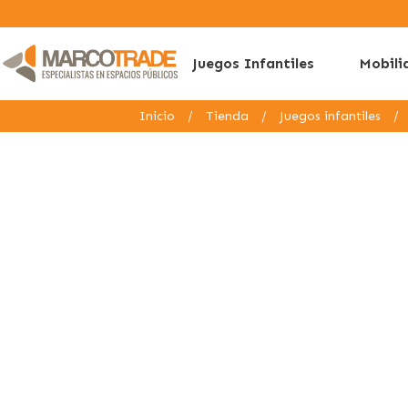
Juegos Infantiles
Mobili
Inicio
/
Tienda
/
Juegos infantiles
/