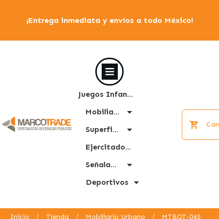
¡Entrega inmediata y envíos a todo México!
Juegos Infantiles
Mobiliario Urbano
Car
Superficies
Ejercitadores
Señalamiento
Deportivos
Inicio
/
Tienda
/
Mobiliario Urbano
/
MTBOT-04S