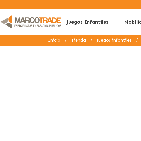
Juegos Infantiles
Mobili
Inicio
/
Tienda
/
Juegos infantiles
/