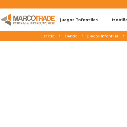
Juegos Infantiles
Mobili
Inicio
/
Tienda
/
Juegos infantiles
/