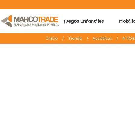
Juegos Infantiles
Mobili
Inicio
/
Tienda
/
Acuáticos
/
MTOB