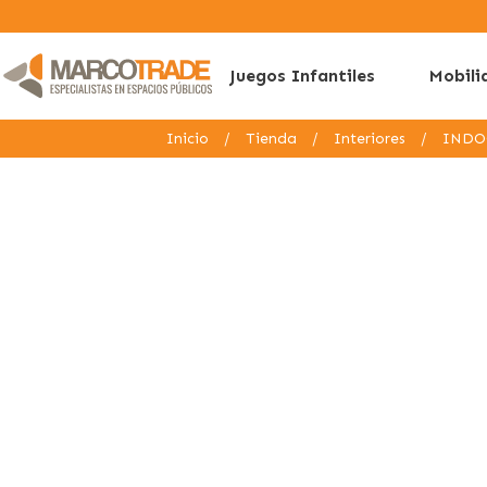
Juegos Infantiles
Mobili
Inicio
/
Tienda
/
Interiores
/
INDO